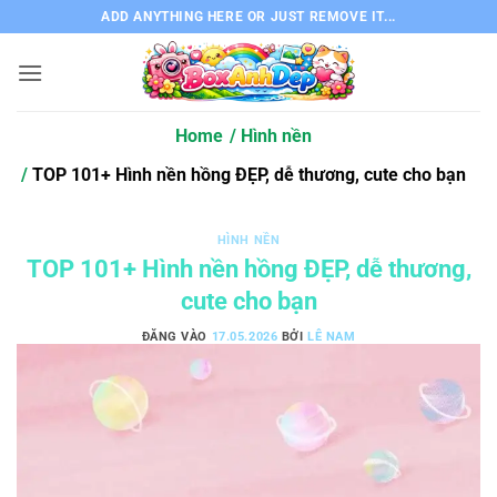
Bỏ
ADD ANYTHING HERE OR JUST REMOVE IT...
qua
nội
dung
Home
Hình nền
TOP 101+ Hình nền hồng ĐẸP, dễ thương, cute cho bạn
HÌNH NỀN
TOP 101+ Hình nền hồng ĐẸP, dễ thương,
cute cho bạn
ĐĂNG VÀO
17.05.2026
BỞI
LÊ NAM