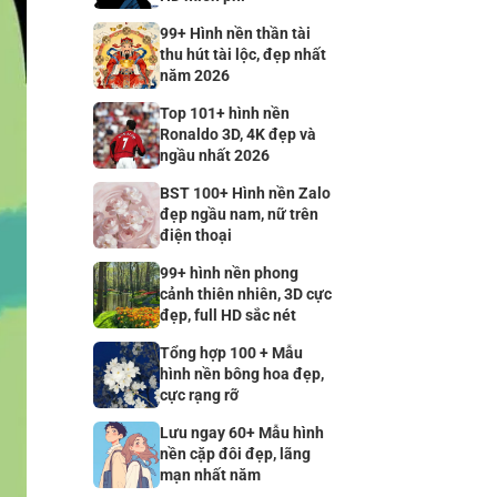
99+ Hình nền thần tài
thu hút tài lộc, đẹp nhất
năm 2026
Top 101+ hình nền
Ronaldo 3D, 4K đẹp và
ngầu nhất 2026
BST 100+ Hình nền Zalo
đẹp ngầu nam, nữ trên
điện thoại
99+ hình nền phong
cảnh thiên nhiên, 3D cực
đẹp, full HD sắc nét
Tổng hợp 100 + Mẫu
hình nền bông hoa đẹp,
cực rạng rỡ
Lưu ngay 60+ Mẫu hình
nền cặp đôi đẹp, lãng
mạn nhất năm