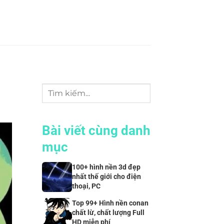
Bài viết cùng danh
mục
100+ hình nền 3d đẹp
nhất thế giới cho điện
thoại, PC
Top 99+ Hình nền conan
chất lừ, chất lượng Full
HD miễn phí