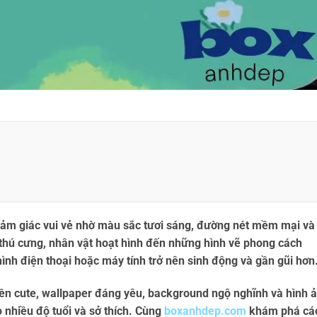
cảm giác vui vẻ nhờ màu sắc tươi sáng, đường nét mềm mại và
thú cưng, nhân vật hoạt hình đến những hình vẽ phong cách
hình điện thoại hoặc máy tính trở nên sinh động và gần gũi hơn
ền cute
,
wallpaper đáng yêu
,
background ngộ nghĩnh
và
hình 
 nhiều độ tuổi và sở thích. Cùng
boxanhdep.com
khám phá cá