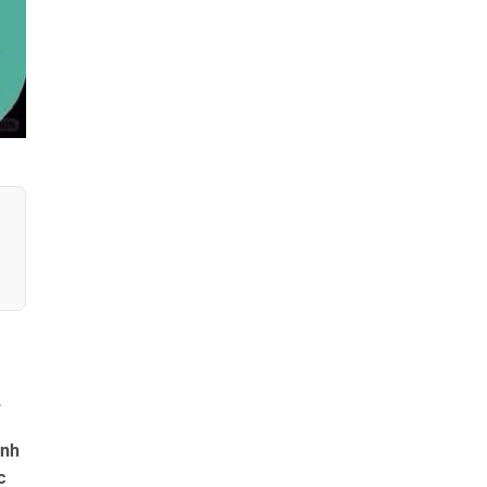
.
ảnh
c