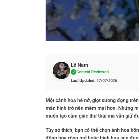
Lê Nam
Content Reviewed
Last Updated:
17/07/2026
Một cánh hoa hé nở, giọt sương đọng trê
màn hình trở nên mềm mại hơn. Những 
muốn tạo cảm giác thư thái mà vẫn giữ đư
Tùy sở thích, bạn có thể chọn
ảnh hoa hồn
đồng hoa
rộng mở hoặc
hình hoa sen đẹp