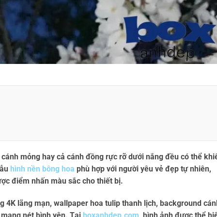
n cánh mỏng hay cả cánh đồng rực rỡ dưới nắng đều có thể khi
mẫu
hình nền bông hoa
phù hợp với người yêu vẻ đẹp tự nhiên,
ợc điểm nhấn màu sắc cho thiết bị.
g 4K
lãng mạn,
wallpaper hoa tulip
thanh lịch,
background cán
mang nét bình yên. Tại
boxanhdep.com
, hình ảnh được thể hi