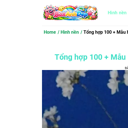
Bỏ
qua
Hình nền
nội
dung
Home
Hình nền
Tổng hợp 100 + Mẫu h
Tổng hợp 100 + Mẫu 
Đ