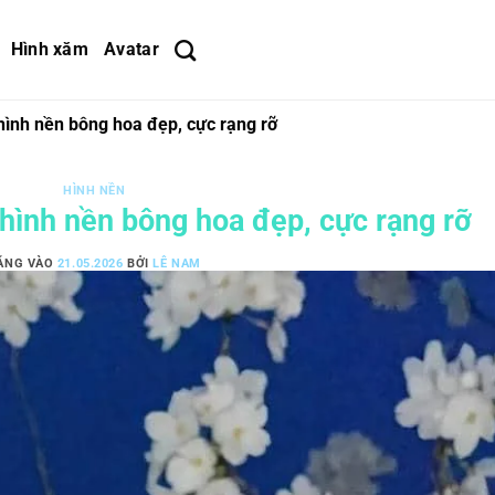
Hình xăm
Avatar
ình nền bông hoa đẹp, cực rạng rỡ
HÌNH NỀN
hình nền bông hoa đẹp, cực rạng rỡ
ĂNG VÀO
21.05.2026
BỞI
LÊ NAM