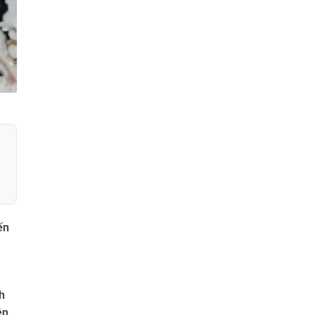
ến
h
ện