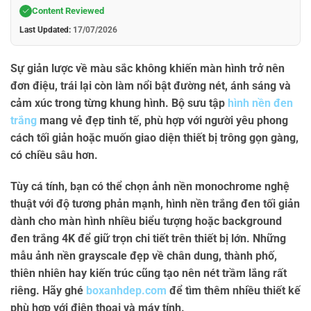
Content Reviewed
Last Updated:
17/07/2026
Sự giản lược về màu sắc không khiến màn hình trở nên
đơn điệu, trái lại còn làm nổi bật đường nét, ánh sáng và
cảm xúc trong từng khung hình. Bộ sưu tập
hình nền đen
trắng
mang vẻ đẹp tinh tế, phù hợp với người yêu phong
cách tối giản hoặc muốn giao diện thiết bị trông gọn gàng,
có chiều sâu hơn.
Tùy cá tính, bạn có thể chọn
ảnh nền monochrome nghệ
thuật
với độ tương phản mạnh,
hình nền trắng đen tối giản
dành cho màn hình nhiều biểu tượng hoặc
background
đen trắng 4K
để giữ trọn chi tiết trên thiết bị lớn. Những
mẫu
ảnh nền grayscale đẹp
về chân dung, thành phố,
thiên nhiên hay kiến trúc cũng tạo nên nét trầm lắng rất
riêng. Hãy ghé
boxanhdep.com
để tìm thêm nhiều thiết kế
phù hợp với điện thoại và máy tính.