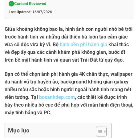
Content Reviewed
Last Updated:
16/07/2026
Giữa khoảng không bao la, hình ảnh con người nhỏ bé trôi
trước hành tinh và những dải thiên hà luôn tạo cảm giác
vừa cô độc vừa kỳ vĩ. Bộ
hình nền phi hành gia
khai thác
vẻ đẹp ấy qua các cảnh khám phá không gian, bước đi
trên bề mặt hành tinh và quan sát Trái Đất từ quỹ đạo.
Bạn có thể chọn
ảnh phi hành gia 4K
chân thực,
wallpaper
du hành vũ trụ
huyền ảo,
background không gian galaxy
nhiều màu sắc hoặc
hình người ngoài hành tinh
mang nét
viễn tưởng. Tại
boxanhdep.com
, các thiết kế được trình
bày theo nhiều bố cục để phù hợp với màn hình điện thoại,
máy tính bảng và PC.
Mục lục