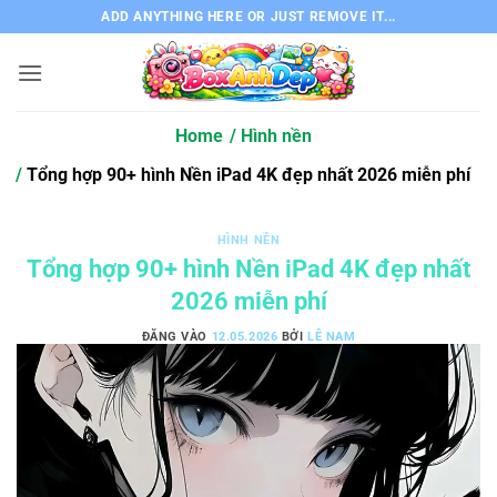
Bỏ
ADD ANYTHING HERE OR JUST REMOVE IT...
qua
nội
dung
Home
Hình nền
Tổng hợp 90+ hình Nền iPad 4K đẹp nhất 2026 miễn phí
HÌNH NỀN
Tổng hợp 90+ hình Nền iPad 4K đẹp nhất
2026 miễn phí
ĐĂNG VÀO
12.05.2026
BỞI
LÊ NAM