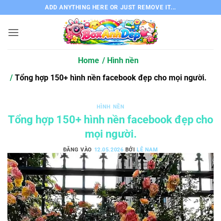
Bỏ
ADD ANYTHING HERE OR JUST REMOVE IT...
qua
nội
dung
Home
Hình nền
Tổng hợp 150+ hình nền facebook đẹp cho mọi người.
HÌNH NỀN
Tổng hợp 150+ hình nền facebook đẹp cho
mọi người.
ĐĂNG VÀO
12.05.2026
BỞI
LÊ NAM