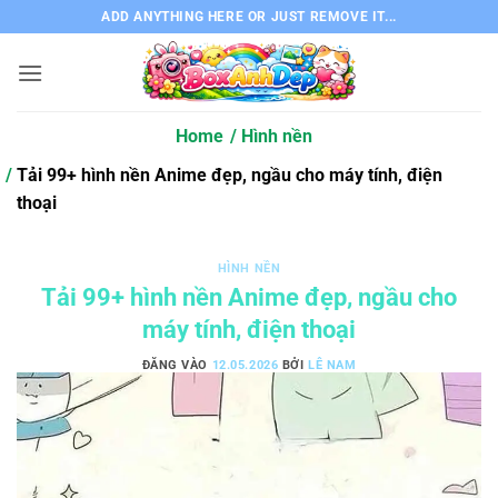
Bỏ
ADD ANYTHING HERE OR JUST REMOVE IT...
qua
nội
dung
Home
Hình nền
Tải 99+ hình nền Anime đẹp, ngầu cho máy tính, điện
thoại
HÌNH NỀN
Tải 99+ hình nền Anime đẹp, ngầu cho
máy tính, điện thoại
ĐĂNG VÀO
12.05.2026
BỞI
LÊ NAM