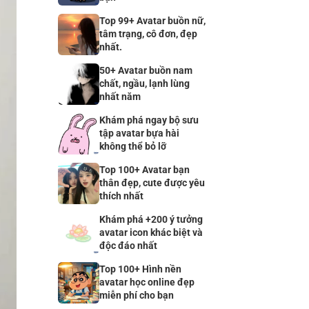
Top 99+ Avatar buồn nữ,
tâm trạng, cô đơn, đẹp
nhất.
50+ Avatar buồn nam
chất, ngầu, lạnh lùng
nhất năm
Khám phá ngay bộ sưu
tập avatar bựa hài
không thể bỏ lỡ
Top 100+ Avatar bạn
thân đẹp, cute được yêu
thích nhất
Khám phá +200 ý tưởng
avatar icon khác biệt và
độc đáo nhất
Top 100+ Hình nền
avatar học online đẹp
miễn phí cho bạn