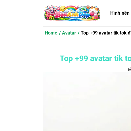
Bỏ
qua
Hình nền
nội
dung
Home
Avatar
Top +99 avatar tik tok 
Top +99 avatar tik t
Đ