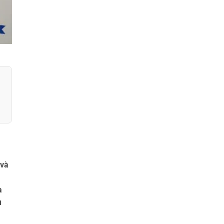
 và
a
u