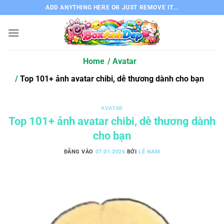
Bỏ
ADD ANYTHING HERE OR JUST REMOVE IT...
qua
nội
dung
Home
Avatar
Top 101+ ảnh avatar chibi, dễ thương dành cho bạn
AVATAR
Top 101+ ảnh avatar chibi, dễ thương dành
cho bạn
ĐĂNG VÀO
07.01.2026
BỞI
LÊ NAM