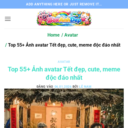
Bỏ
ADD ANYTHING HERE OR JUST REMOVE IT...
qua
nội
dung
Home
Avatar
Top 55+ Ảnh avatar Tết đẹp, cute, meme độc đáo nhất
AVATAR
Top 55+ Ảnh avatar Tết đẹp, cute, meme
độc đáo nhất
ĐĂNG VÀO
06.01.2026
BỞI
LÊ NAM