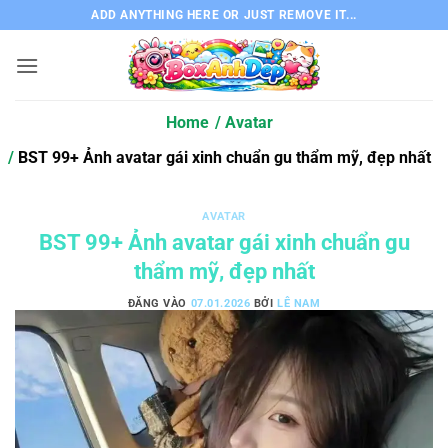
Bỏ
ADD ANYTHING HERE OR JUST REMOVE IT...
qua
nội
dung
Home
Avatar
BST 99+ Ảnh avatar gái xinh chuẩn gu thẩm mỹ, đẹp nhất
AVATAR
BST 99+ Ảnh avatar gái xinh chuẩn gu
thẩm mỹ, đẹp nhất
ĐĂNG VÀO
07.01.2026
BỞI
LÊ NAM