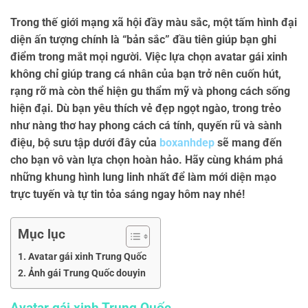
Trong thế giới mạng xã hội đầy màu sắc, một tấm hình đại
diện ấn tượng chính là “bản sắc” đầu tiên giúp bạn ghi
điểm trong mắt mọi người. Việc lựa chọn
avatar gái xinh
không chỉ giúp trang cá nhân của bạn trở nên cuốn hút,
rạng rỡ mà còn thể hiện gu thẩm mỹ và phong cách sống
hiện đại. Dù bạn yêu thích vẻ đẹp ngọt ngào, trong trẻo
như nàng thơ hay phong cách cá tính, quyến rũ và sành
điệu, bộ sưu tập dưới đây của
boxanhdep
sẽ mang đến
cho bạn vô vàn lựa chọn hoàn hảo. Hãy cùng khám phá
những khung hình lung linh nhất để làm mới diện mạo
trực tuyến và tự tin tỏa sáng ngay hôm nay nhé!
Mục lục
Avatar gái xinh Trung Quốc
Ảnh gái Trung Quốc douyin
Avatar gái xinh Trung Quốc