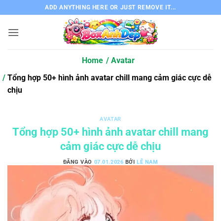
Bỏ
ADD ANYTHING HERE OR JUST REMOVE IT...
qua
nội
dung
Home
Avatar
Tổng hợp 50+ hình ảnh avatar chill mang cảm giác cực dễ
chịu
AVATAR
Tổng hợp 50+ hình ảnh avatar chill mang
cảm giác cực dễ chịu
ĐĂNG VÀO
07.01.2026
BỞI
LÊ NAM