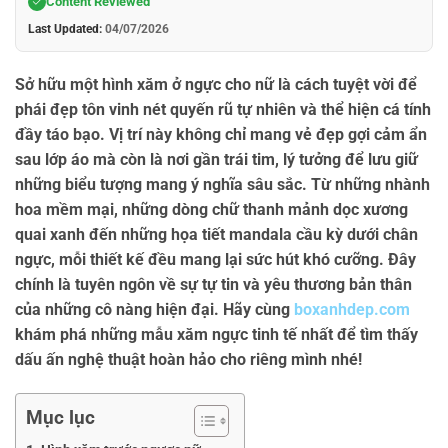
Content Reviewed
Last Updated:
04/07/2026
Sở hữu một
hình xăm ở ngực cho nữ
là cách tuyệt vời để
phái đẹp tôn vinh nét quyến rũ tự nhiên và thể hiện cá tính
đầy táo bạo. Vị trí này không chỉ mang vẻ đẹp gợi cảm ẩn
sau lớp áo mà còn là nơi gần trái tim, lý tưởng để lưu giữ
những biểu tượng mang ý nghĩa sâu sắc. Từ những nhành
hoa mềm mại, những dòng chữ thanh mảnh dọc xương
quai xanh đến những họa tiết mandala cầu kỳ dưới chân
ngực, mỗi thiết kế đều mang lại sức hút khó cưỡng. Đây
chính là tuyên ngôn về sự tự tin và yêu thương bản thân
của những cô nàng hiện đại. Hãy cùng
boxanhdep.com
khám phá những mẫu xăm ngực tinh tế nhất để tìm thấy
dấu ấn nghệ thuật hoàn hảo cho riêng mình nhé!
Mục lục