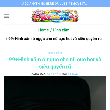
Bỏ
ADD ANYTHING HERE OR JUST REMOVE IT...
qua
nội
dung
Home
Hình xăm
99+Hình xăm ở ngực cho nữ cực hot và siêu quyến rũ
HÌNH XĂM
99+Hình xăm ở ngực cho nữ cực hot và
siêu quyến rũ
ĐĂNG VÀO
30.01.2026
BỞI
LÊ NAM