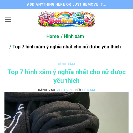
Bỏ
ADD ANYTHING HERE OR JUST REMOVE IT...
qua
nội
dung
Home
Hình xăm
Top 7 hình xăm ý nghĩa nhất cho nữ được yêu thích
HÌNH XĂM
Top 7 hình xăm ý nghĩa nhất cho nữ được
yêu thích
ĐĂNG VÀO
24.01.2026
BỞI
LÊ NAM