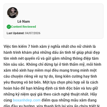
Lê Nam
Content Reviewed
Last Updated:
04/07/2026
Việc tìm kiếm
7 hình xăm ý nghĩa nhất cho nữ
chính là
hành trình khám phá những dấu ấn tinh tế giúp phái đẹp
tôn vinh nét quyến rũ và gửi gắm những thông điệp tâm
hồn sâu sắc. Không chỉ dừng lại ở tính thẩm mỹ, mỗi hình
xăm nhỏ xinh hay mềm mại đều mang trong mình một
câu chuyện riêng về sự tự do, lòng kiên cường hay tình
yêu thương vô bờ bến. Một lựa chọn phù hợp sẽ là cách
hoàn hảo để bạn khẳng định cá tính độc bản và lưu giữ
những kỷ niệm quý giá theo cách nghệ thuật nhất. Hãy
cùng
boxanhdep.com
điểm qua những mẫu xăm đang
dẫn đầu xu hướng, vừa thanh lịch lại vừa ẩn chứa triết lý