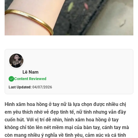
Lê Nam
Content Reviewed
Last Updated:
04/07/2026
Hình xăm hoa hồng ở tay nữ là lựa chọn được nhiều chị
em yêu thích nhờ vẻ đẹp tinh tế, nữ tính nhưng vẫn đầy
cuốn hút. Với vị trí dễ nhìn, hình xăm hoa hồng ở tay
không chỉ tôn lên nét mềm mại của bàn tay, cánh tay mà
còn mang nhiều ý nghĩa về tình yêu, cảm xúc và cá tính