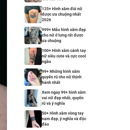
125+ Hình xăm đùi nữ
được ưa chuộng nhất
2026
999+ Mẫu hình xăm đẹp
cho nữ ở lưng rất được
ưa chuộng
100+ Hình xăm cánh tay
nữ siêu cute và cực cool
ngầu
99+ Những hình xăm
quyến rũ cho nữ thịnh
hành nhất
Xem ngay 99+ hình xăm
vai nữ đẹp nhất, quyến
rũ và ý nghĩa
50+ Hình xăm vòng tay
nam đẹp, ý nghĩa và độc
đáo