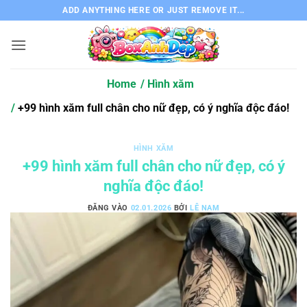
Bỏ
ADD ANYTHING HERE OR JUST REMOVE IT...
qua
nội
dung
Home
Hình xăm
+99 hình xăm full chân cho nữ đẹp, có ý nghĩa độc đáo!
HÌNH XĂM
+99 hình xăm full chân cho nữ đẹp, có ý
nghĩa độc đáo!
ĐĂNG VÀO
02.01.2026
BỞI
LÊ NAM