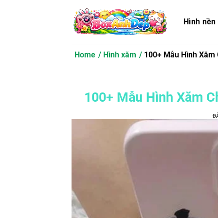
Bỏ
qua
Hình nền
nội
dung
Home
Hình xăm
100+ Mẫu Hình Xăm 
100+ Mẫu Hình Xăm Ch
Đ