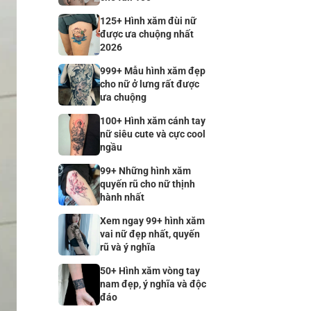
125+ Hình xăm đùi nữ
được ưa chuộng nhất
2026
999+ Mẫu hình xăm đẹp
cho nữ ở lưng rất được
ưa chuộng
100+ Hình xăm cánh tay
nữ siêu cute và cực cool
ngầu
99+ Những hình xăm
quyến rũ cho nữ thịnh
hành nhất
Xem ngay 99+ hình xăm
vai nữ đẹp nhất, quyến
rũ và ý nghĩa
50+ Hình xăm vòng tay
nam đẹp, ý nghĩa và độc
đáo