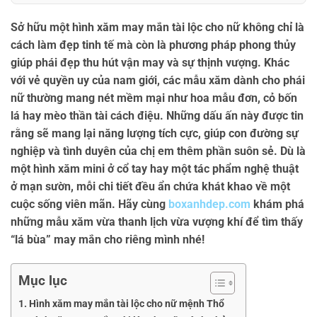
Sở hữu một
hình xăm may mắn tài lộc cho nữ
không chỉ là
cách làm đẹp tinh tế mà còn là phương pháp phong thủy
giúp phái đẹp thu hút vận may và sự thịnh vượng. Khác
với vẻ quyền uy của nam giới, các mẫu xăm dành cho phái
nữ thường mang nét mềm mại như hoa mẫu đơn, cỏ bốn
lá hay mèo thần tài cách điệu. Những dấu ấn này được tin
rằng sẽ mang lại năng lượng tích cực, giúp con đường sự
nghiệp và tình duyên của chị em thêm phần suôn sẻ. Dù là
một hình xăm mini ở cổ tay hay một tác phẩm nghệ thuật
ở mạn sườn, mỗi chi tiết đều ẩn chứa khát khao về một
cuộc sống viên mãn. Hãy cùng
boxanhdep.com
khám phá
những mẫu xăm vừa thanh lịch vừa vượng khí để tìm thấy
“lá bùa” may mắn cho riêng mình nhé!
Mục lục
Hình xăm may mắn tài lộc cho nữ mệnh Thổ