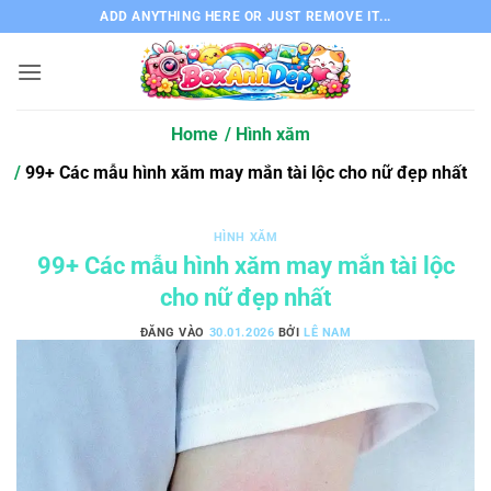
Bỏ
ADD ANYTHING HERE OR JUST REMOVE IT...
qua
nội
dung
Home
Hình xăm
99+ Các mẫu hình xăm may mắn tài lộc cho nữ đẹp nhất
HÌNH XĂM
99+ Các mẫu hình xăm may mắn tài lộc
cho nữ đẹp nhất
ĐĂNG VÀO
30.01.2026
BỞI
LÊ NAM