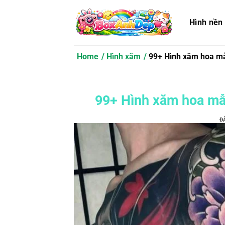
Bỏ
qua
Hình nền
nội
dung
Home
Hình xăm
99+ Hình xăm hoa mẫ
99+ Hình xăm hoa mẫ
Đ