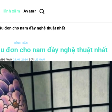
Hình xăm
Avatar
u đơn cho nam đầy nghệ thuật nhất
HÌNH XĂM
u đơn cho nam đầy nghệ thuật nhất
ĂNG VÀO
28.01.2026
BỞI
LÊ NAM