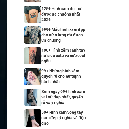
125+ Hình xăm đùi nữ
được ưa chuộng nhất
2026
999+ Mẫu hình xăm đẹp
cho nữ ở lưng rất được
ưa chuộng
100+ Hình xăm cánh tay
nữ siêu cute và cực cool
ngầu
99+ Những hình xăm
quyến rũ cho nữ thịnh
hành nhất
Xem ngay 99+ hình xăm
vai nữ đẹp nhất, quyến
rũ và ý nghĩa
50+ Hình xăm vòng tay
nam đẹp, ý nghĩa và độc
đáo