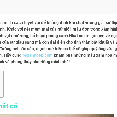
 nam
là cách tuyệt vời để khẳng định khí chất vương giả, sự th
ạnh. Khác với nét mềm mại của nữ giới, mẫu đơn trong xăm hìn
nh vật như rồng, hổ hoặc phong cách Nhật cổ để tạo nên vẻ ng
 của sự giàu sang mà còn đại diện cho tinh thần bất khuất và 
 đường nét sắc sảo, mạnh mẽ trên cơ thể sẽ giúp quý ông vừa g
ẩn. Hãy cùng
boxanhdep.com
khám phá những mẫu xăm hoa 
h và phong thủy cho riêng mình nhé!
hật cổ