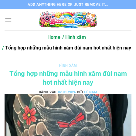
Bỏ
ADD ANYTHING HERE OR JUST REMOVE IT...
qua
nội
dung
Home
Hình xăm
Tổng hợp những mẫu hình xăm đùi nam hot nhất hiện nay
HÌNH XĂM
Tổng hợp những mẫu hình xăm đùi nam
hot nhất hiện nay
ĐĂNG VÀO
02.01.2026
BỞI
LÊ NAM