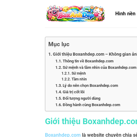
Bỏ
qua
Hình nền
nội
dung
Mục lục
Giới thiệu Boxanhdep.com – Không gian ả
Thông tin về Boxanhdep.com
Sứ mệnh và tầm nhìn của Boxanhdep.com
Sứ mệnh
Tầm nhìn
Lý do nên chọn Boxanhdep.com
Giá trị cốt lõi
Đối tượng người dùng
Đồng hành cùng Boxanhdep.com
Giới thiệu Boxanhdep.c
Boxanhdep.com
là website chuyên chia s