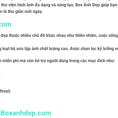
 thư viện hình ảnh đa dạng và sáng tạo, Box Ảnh Đẹp giúp bạn
ản là thư giãn mỗi ngày.
.com
đẹp thuộc nhiều chủ đề khác nhau như thiên nhiên, cuộc sống,
 loạt bộ sưu tập ảnh chất lượng cao, được chọn lọc kỹ lưỡng v
h miễn phí mà còn hỗ trợ người dùng trong các mục đích như:
i
thoại)
a Boxanhdep.com