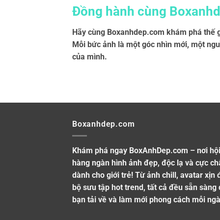
Đồng hành cùng Boxanh
Hãy cùng Boxanhdep.com khám phá thế gi
Mỗi bức ảnh là một góc nhìn mới, một ngu
của mình.
Boxanhdep.com
Khám phá ngay BoxAnhDep.com – nơi hội
hàng ngàn hình ảnh đẹp, độc lạ và cực ch
dành cho giới trẻ! Từ ảnh chill, avatar xịn
bộ sưu tập hot trend, tất cả đều sẵn sàng
bạn tải về và làm mới phong cách mỗi ngà