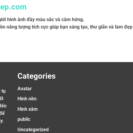
dep.com
ới hình ảnh đầy màu sắc và cảm hứng.
ồn năng lượng tích cực giúp bạn sáng tạo, thư giãn và làm đẹ
Categories
Avatar
 tụ
ất
Hình nền
 đến
Hình xăm
 để
public
y.
Uncategorized